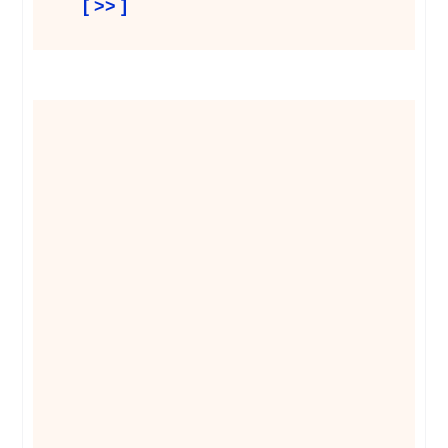
[ >> ]