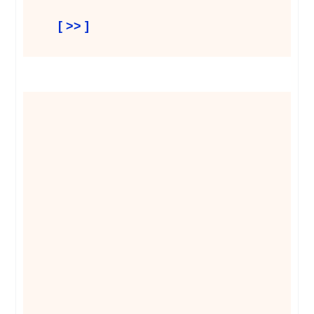
[ >> ]