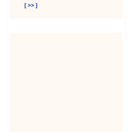
[ >> ]