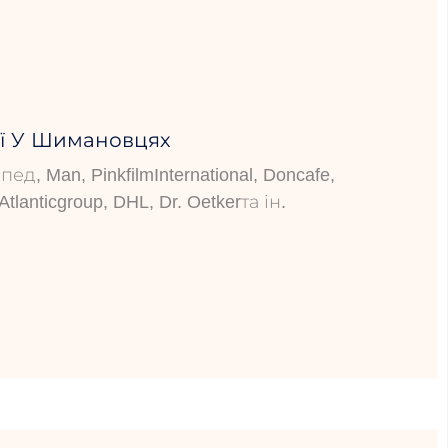
ії У Шимановцях
д, Man, PinkfilmInternational, Doncafe,
tlanticgroup, DHL, Dr. Oetkerта ін.