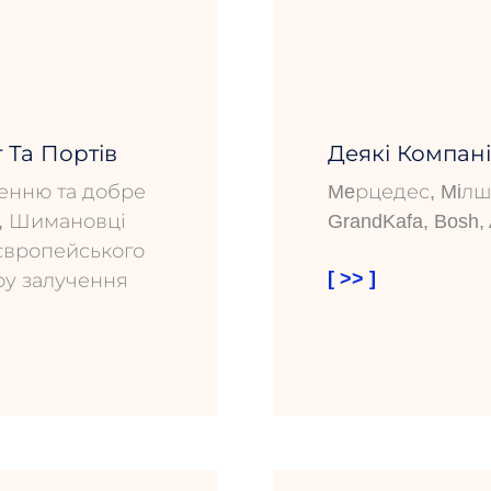
 Та Портів
Деякі Компан
енню та добре
Meрцедес, Miлшпе
у, Шимановці
GrandKafa, Bosh, A
оєвропейського
[ >> ]
ру залучення