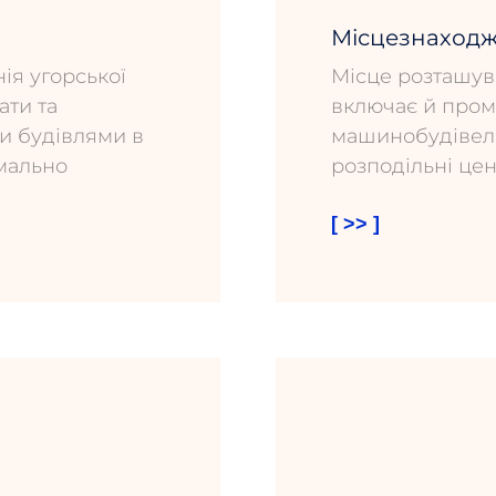
Місцезнаход
ія угорської
Місце розташув
ати та
включає й пром
и будівлями в
машинобудівельні
имально
розподільні цен
[ >> ]