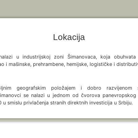
Lokacija
nalazi u industrijskoj zoni Šimanovaca, koja obuhvata i
o i mašinske, prehrambene, hemijske, logističke i distributi
ljnim geografskim položajem i dobro razvijenom 
Šimanovci se nalazi u jednom od čvorova panevropskog
0 u smislu privlačenja stranih direktnih investicija u Srbiju.