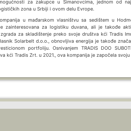
 mogućnosti za zakupce u Šimanovcima, jednom od naj
ogističkih zona u Srbiji i ovom delu Evrope.
 kompanija u mađarskom vlasništvu sa sedištem u Hodme
e zainteresovana za logistiku duvana, ali je takođe akt
e zgrada za skladištenje preko svoje društva kći Tradis I
lasnik Solarbelt d.o.o., obnovljiva energija je takođe znača
vesticionom portfoliju. Osnivanjem TRADIS DOO SUBOT
va kći Tradis Zrt. u 2021., ova kompanija je započela svo