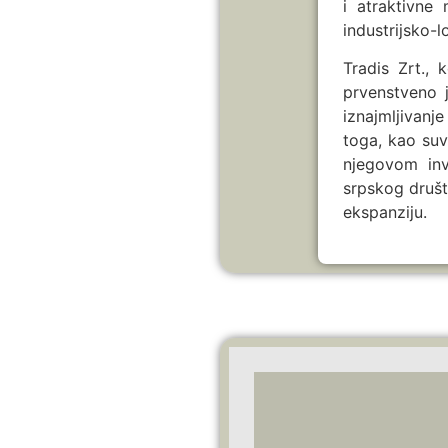
i atraktivne
industrijsko-l
Tradis Zrt.,
prvenstveno j
iznajmljivanj
toga, kao suv
njegovom in
srpskog društ
ekspanziju.